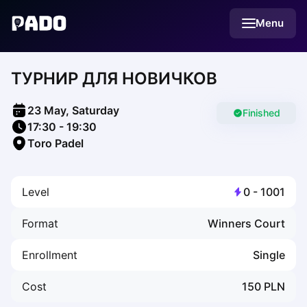
English
Menu
Українська
Polski
Русский
ТУРНИР ДЛЯ НОВИЧКОВ
English
Cities
Prague
23 May, Saturday
Batumi
Finished
17:30
-
19:30
Kutaisi
Toro Padel
Tbilisi
Budapest
Riga
Level
0
-
1001
Arlamow
Bialystok
Format
Winners Court
Bielsko-Biala
Bolesławiec
Enrollment
Single
Bydgoszcz
Chojnice
Cost
150
PLN
Czestochowa