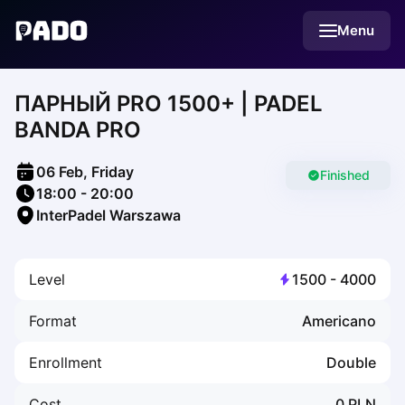
English
Menu
Українська
Polski
Русский
ПАРНЫЙ PRO 1500+ | PADEL
English
Cities
BANDA PRO
Prague
Batumi
06 Feb, Friday
Kutaisi
Finished
18:00
-
20:00
Tbilisi
InterPadel Warszawa
Budapest
Riga
Arlamow
Level
1500
-
4000
Bialystok
Bielsko-Biala
Format
Americano
Bolesławiec
Bydgoszcz
Enrollment
Double
Chojnice
Czestochowa
Cost
0
PLN