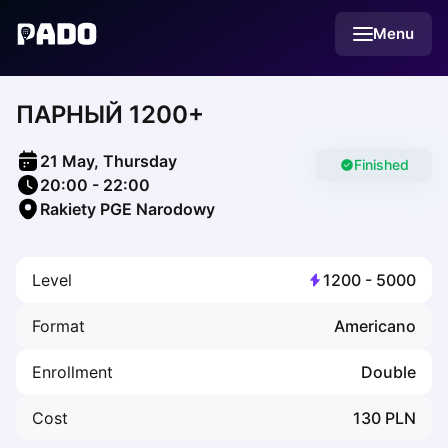
English
Menu
Українська
Polski
Русский
ПАРНЫЙ 1200+
English
Cities
Prague
21 May, Thursday
Batumi
Finished
20:00
-
22:00
Kutaisi
Rakiety PGE Narodowy
Tbilisi
Budapest
Riga
Level
1200
-
5000
Arlamow
Bialystok
Format
Americano
Bielsko-Biala
Bolesławiec
Enrollment
Double
Bydgoszcz
Chojnice
Cost
130
PLN
Czestochowa