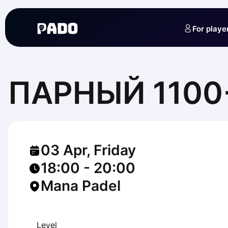
English
Українська
For playe
Polski
Русский
English
Cities
Prague
ПАРНЫЙ 1100
Batumi
Kutaisi
Tbilisi
Budapest
Riga
03 Apr, Friday
Arlamow
Bialystok
18:00
-
20:00
Bielsko-Biala
Mana Padel
Bolesławiec
Bydgoszcz
Chojnice
Czestochowa
Level