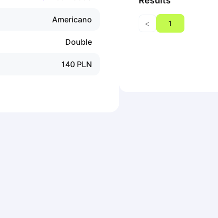
Results
Americano
<
1
Double
140
PLN