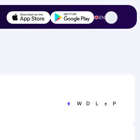
EN
W
D
L
±
P