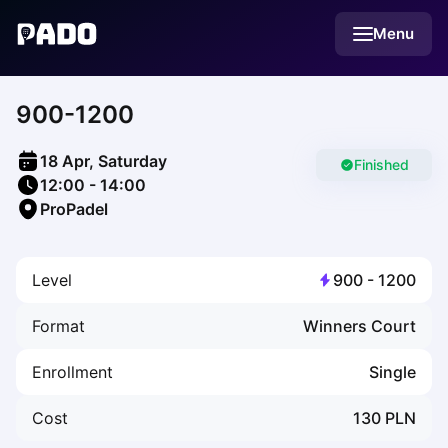
English
Menu
Українська
Polski
Русский
900-1200
English
Cities
Prague
18 Apr, Saturday
Batumi
Finished
12:00
-
14:00
Kutaisi
ProPadel
Tbilisi
Budapest
Riga
Level
900
-
1200
Arlamow
Bialystok
Format
Winners Court
Bielsko-Biala
Bolesławiec
Enrollment
Single
Bydgoszcz
Chojnice
Cost
130
PLN
Czestochowa