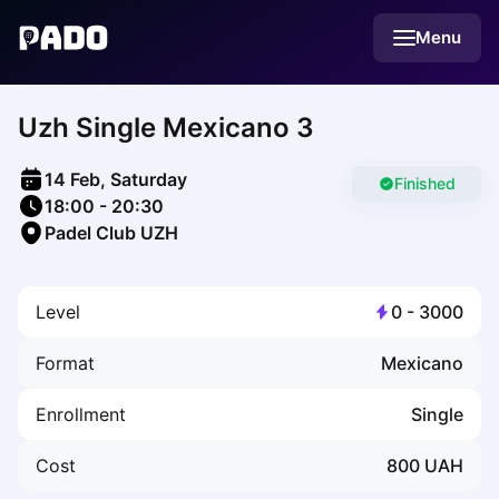
English
Menu
Українська
Polski
Русский
Uzh Single Mexicano 3
English
Cities
Prague
14 Feb, Saturday
Batumi
Finished
18:00
-
20:30
Kutaisi
Padel Club UZH
Tbilisi
Budapest
Riga
Level
0
-
3000
Arlamow
Bialystok
Format
Mexicano
Bielsko-Biala
Bolesławiec
Enrollment
Single
Bydgoszcz
Chojnice
Cost
800
UAH
Czestochowa