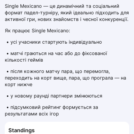
Dabrowa Gornicza
Single Mexicano — це динамічний та соціальний 
формат падел-турніру, який ідеально підходить для 
Elblag
активної гри, нових знайомств і чесної конкуренції.
Elk
Gdansk
Як працює Single Mexicano:
Gdynia
 • усі учасники стартують індивідуально
Grudziądz
Kalisz
 • матчі граються на час або до фіксованої 
Katowice
кількості геймів
Katowice Area
 • після кожного матчу пара, що перемогла, 
Kielce
переходить на корт вище, пара, що програла — на 
Kościerzyna
корт нижче
Krakow
Legionowo
 • у новому раунді партнери змінюються
Lodz
 • підсумковий рейтинг формується за 
Lublin
результатами всіх ігор
Nowy Sącz
Olsztyn
Standings
Opole