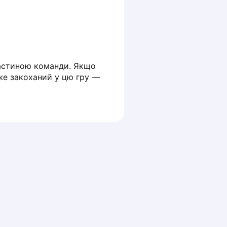
частиною команди. Якщо 
же закоханий у цю гру — 