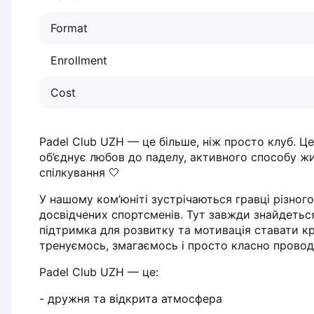
Dabrowa Gornicza
Format
Elblag
Elk
Enrollment
Gdansk
Gdynia
Cost
Grudziądz
Kalisz
Katowice
Padel Club UZH — це більше, ніж просто клуб. Це
Katowice Area
об’єднує любов до паделу, активного способу жи
Kielce
спілкування 🤍
Kościerzyna
У нашому ком’юніті зустрічаються гравці різного 
Krakow
досвідчених спортсменів. Тут завжди знайдеться
Legionowo
підтримка для розвитку та мотивація ставати к
Lodz
тренуємось, змагаємось і просто класно прово
Lublin
Padel Club UZH — це:
Nowy Sącz
Olsztyn
- дружня та відкрита атмосфера
Opole