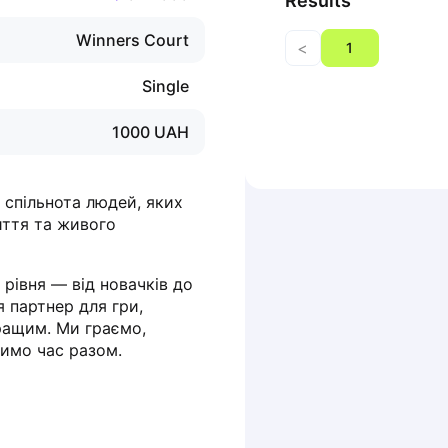
Results
Winners Court
<
1
Single
1000
UAH
 спільнота людей, яких 
ття та живого 
рівня — від новачків до 
 партнер для гри, 
ращим. Ми граємо, 
димо час разом.