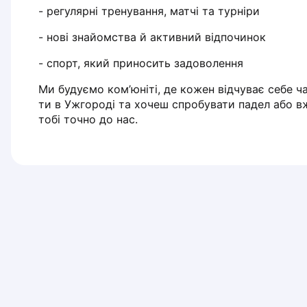
- регулярні тренування, матчі та турніри
Piaseczno
Pisz
- нові знайомства й активний відпочинок
Poznan
- спорт, який приносить задоволення
Pruszcz Gdański
Pszczyna
Ми будуємо ком’юніті, де кожен відчуває себе 
Rzeszow
ти в Ужгороді та хочеш спробувати падел або в
Siedlce
тобі точно до нас.
Stalowa Wola
Szczecin
Torun
Trabki Wielkie
Turbia
Tychy
Warsaw
Wroclaw
Wyszkow
Zabrze
Zielona Gora