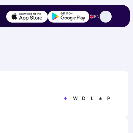
EN
W
D
L
±
P