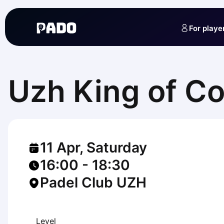
English
Українська
For playe
Polski
Русский
English
Cities
Prague
Uzh King of Co
Batumi
Kutaisi
Tbilisi
Budapest
Riga
11 Apr, Saturday
Arlamow
Bialystok
16:00
-
18:30
Bielsko-Biala
Padel Club UZH
Bolesławiec
Bydgoszcz
Chojnice
Czestochowa
Level