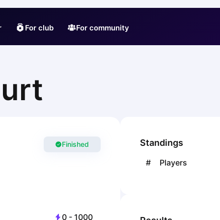
r
For club
For community
urt
Standings
Finished
#
Players
0
-
1000