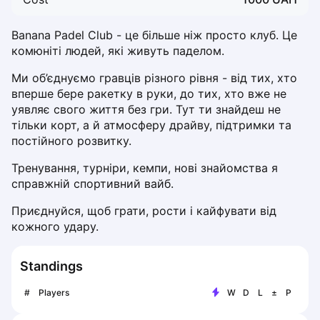
Dabrowa Gornicza
Elblag
Banana Padel Club - це більше ніж просто клуб. Це 
Elk
комюніті людей, які живуть паделом.
Gdansk
Ми об’єднуємо гравців різного рівня - від тих, хто 
Gdynia
вперше бере ракетку в руки, до тих, хто вже не 
Grudziądz
уявляє свого життя без гри. Тут ти знайдеш не 
Kalisz
тільки корт, а й атмосферу драйву, підтримки та 
Katowice
постійного розвитку.
Katowice Area
Тренування, турніри, кемпи, нові знайомства я 
Kielce
справжній спортивний вайб.
Kościerzyna
Krakow
Приєднуйся, щоб грати, рости і кайфувати від 
кожного удару.
Legionowo
Lodz
Lublin
Standings
Nowy Sącz
#
Players
W
D
L
±
P
Olsztyn
Opole