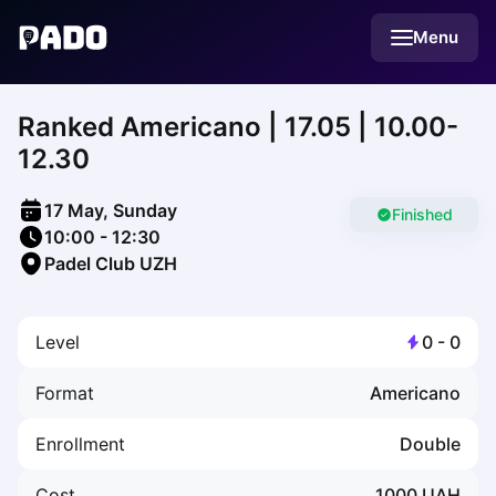
English
Menu
Українська
Polski
Русский
Ranked Americano | 17.05 | 10.00-
English
Cities
12.30
Prague
Batumi
17 May, Sunday
Kutaisi
Finished
10:00
-
12:30
Tbilisi
Padel Club UZH
Budapest
Riga
Arlamow
Level
0
-
0
Bialystok
Bielsko-Biala
Format
Americano
Bolesławiec
Bydgoszcz
Enrollment
Double
Chojnice
Czestochowa
Cost
1000
UAH