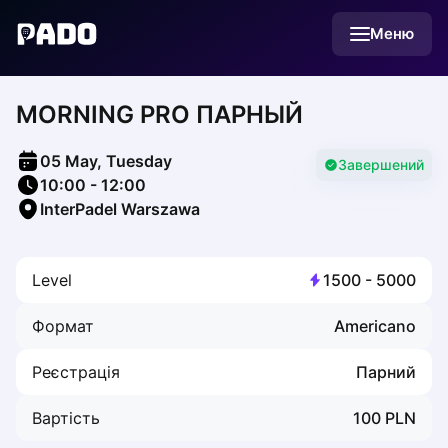
English
Меню
Українська
Polski
Русский
MORNING PRO ПАРНЫЙ
English
Cities
Prague
05 May, Tuesday
Batumi
Завершений
10:00
-
12:00
Kutaisi
InterPadel Warszawa
Tbilisi
Budapest
Riga
Level
1500
-
5000
Arlamow
Bialystok
Формат
Americano
Bielsko-Biala
Bolesławiec
Реєстрація
Парний
Bydgoszcz
Chojnice
Вартість
100
PLN
Czestochowa