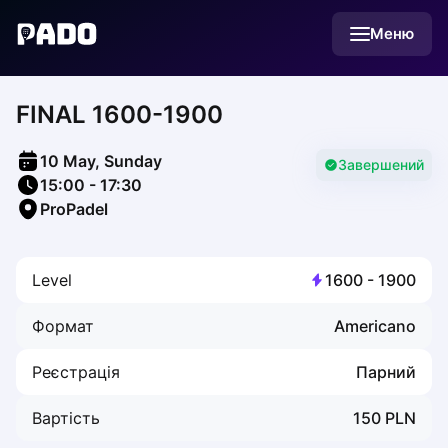
English
Меню
Українська
Polski
Русский
FINAL 1600-1900
English
Cities
Prague
10 May, Sunday
Batumi
Завершений
15:00
-
17:30
Kutaisi
ProPadel
Tbilisi
Budapest
Riga
Level
1600
-
1900
Arlamow
Bialystok
Формат
Americano
Bielsko-Biala
Bolesławiec
Реєстрація
Парний
Bydgoszcz
Chojnice
Вартість
150
PLN
Czestochowa