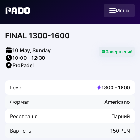
English
Меню
Українська
Polski
Русский
FINAL 1300-1600
English
Cities
Prague
10 May, Sunday
Batumi
Завершений
10:00
-
12:30
Kutaisi
ProPadel
Tbilisi
Budapest
Riga
Level
1300
-
1600
Arlamow
Bialystok
Формат
Americano
Bielsko-Biala
Bolesławiec
Реєстрація
Парний
Bydgoszcz
Chojnice
Вартість
150
PLN
Czestochowa