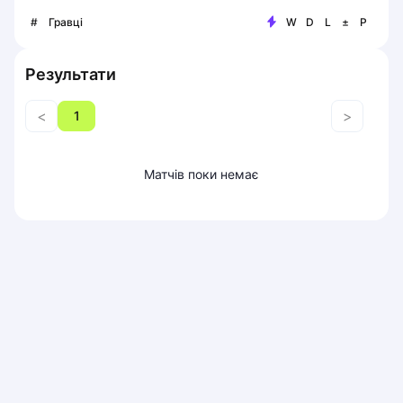
Piaseczno
#
Гравці
W
D
L
±
P
Pisz
Poznan
Результати
Pruszcz Gdański
Pszczyna
<
>
1
Rzeszow
Siedlce
Stalowa Wola
Матчів поки немає
Szczecin
Torun
Trabki Wielkie
Turbia
Tychy
Warsaw
Wroclaw
Wyszkow
Zabrze
Zielona Gora