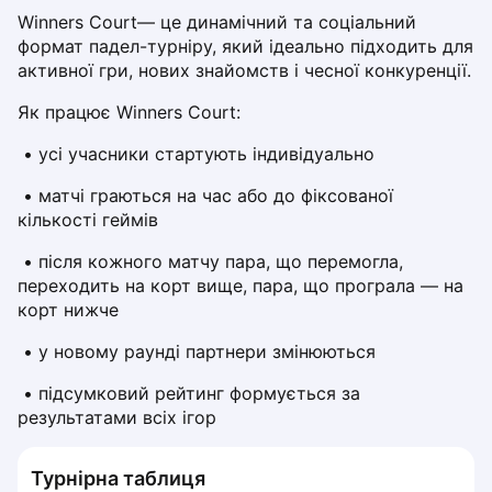
Dabrowa Gornicza
Winners Court— це динамічний та соціальний 
формат падел-турніру, який ідеально підходить для 
Elblag
активної гри, нових знайомств і чесної конкуренції.
Elk
Gdansk
Як працює Winners Court:
Gdynia
 • усі учасники стартують індивідуально
Grudziądz
Kalisz
 • матчі граються на час або до фіксованої 
Katowice
кількості геймів
Katowice Area
 • після кожного матчу пара, що перемогла, 
Kielce
переходить на корт вище, пара, що програла — на 
Kościerzyna
корт нижче
Krakow
Legionowo
 • у новому раунді партнери змінюються
Lodz
 • підсумковий рейтинг формується за 
Lublin
результатами всіх ігор
Nowy Sącz
Olsztyn
Турнірна таблиця
Opole