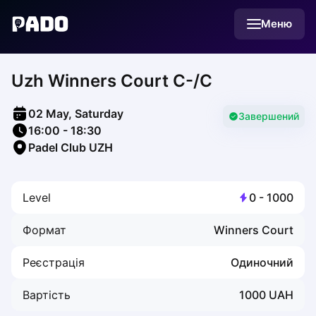
English
Меню
Українська
Polski
Русский
Uzh Winners Court C-/C
English
Cities
Prague
02 May, Saturday
Batumi
Завершений
16:00
-
18:30
Kutaisi
Padel Club UZH
Tbilisi
Budapest
Riga
Level
0
-
1000
Arlamow
Bialystok
Формат
Winners Court
Bielsko-Biala
Bolesławiec
Реєстрація
Одиночний
Bydgoszcz
Chojnice
Вартість
1000
UAH
Czestochowa