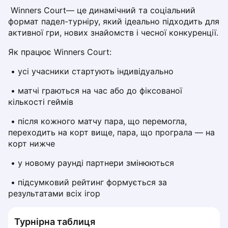
Dabrowa Gornicza
 Winners Court— це динамічний та соціальний 
формат падел-турніру, який ідеально підходить для 
Elblag
активної гри, нових знайомств і чесної конкуренції.
Elk
Gdansk
Як працює Winners Court:
Gdynia
 • усі учасники стартують індивідуально
Grudziądz
Kalisz
 • матчі граються на час або до фіксованої 
Katowice
кількості геймів
Katowice Area
 • після кожного матчу пара, що перемогла, 
Kielce
переходить на корт вище, пара, що програла — на 
Kościerzyna
корт нижче
Krakow
Legionowo
 • у новому раунді партнери змінюються
Lodz
 • підсумковий рейтинг формується за 
Lublin
результатами всіх ігор
Nowy Sącz
Olsztyn
Турнірна таблиця
Opole