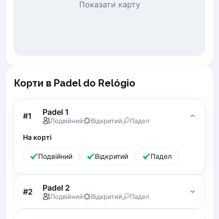
Показати карту
Piaseczno
Pisz
Poznan
Pruszcz Gdański
Pszczyna
Rzeszow
Корти в Padel do Relógio
Siedlce
Stalowa Wola
Szczecin
Padel 1
#
1
Torun
Подвійний
Відкритий
Падел
Trabki Wielkie
На корті
Turbia
Tychy
Подвійний
Відкритий
Падел
Warsaw
Wroclaw
Padel 2
#
2
Wyszkow
Подвійний
Відкритий
Падел
Zabrze
Zielona Gora