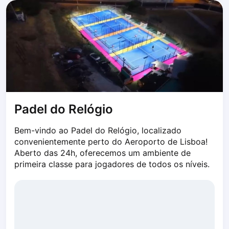
Dabrowa Gornicza
Elblag
Elk
Gdansk
Gdynia
Grudziądz
Kalisz
Katowice
Padel do Relógio
Katowice Area
Kielce
Bem-vindo ao Padel do Relógio, localizado 
Kościerzyna
convenientemente perto do Aeroporto de Lisboa! 
Krakow
Aberto das 24h, oferecemos um ambiente de 
Legionowo
primeira classe para jogadores de todos os níveis.
Lodz
Lublin
Nowy Sącz
Olsztyn
Opole