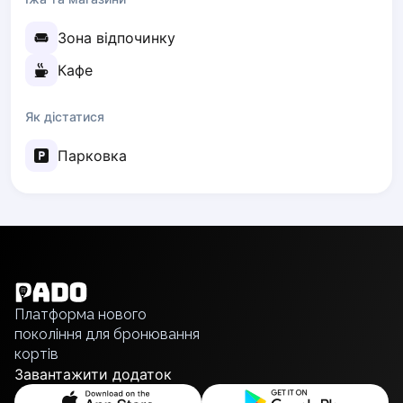
Zaporizhzhia
Зона відпочинку
Українська
Cities
Кафе
Prague
Batumi
Як дістатися
Kutaisi
Tbilisi
Парковка
Budapest
Riga
Arlamow
English
Bialystok
Українська
Bielsko-Biala
Polski
Bolesławiec
Русский
Bydgoszcz
Платформа нового
Chojnice
покоління для бронювання
кортів
Czestochowa
Завантажити додаток
Dabrowa Gornicza
Elblag