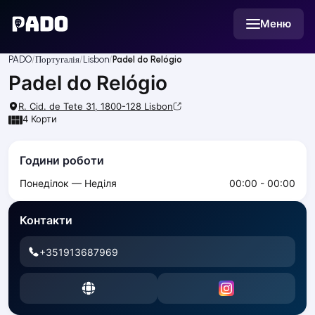
English
Меню
Українська
Polski
Русский
PADO
Португалія
Lisbon
Padel do Relógio
English
Padel do Relógio
Cities
Prague
R. Cid. de Tete 31, 1800-128
Lisbon
Batumi
4
Корти
Kutaisi
Tbilisi
Години роботи
Budapest
Понеділок — Неділя
00:00 - 00:00
Riga
Arlamow
Контакти
Bialystok
Bielsko-Biala
+351913687969
Bolesławiec
Bydgoszcz
Chojnice
Czestochowa