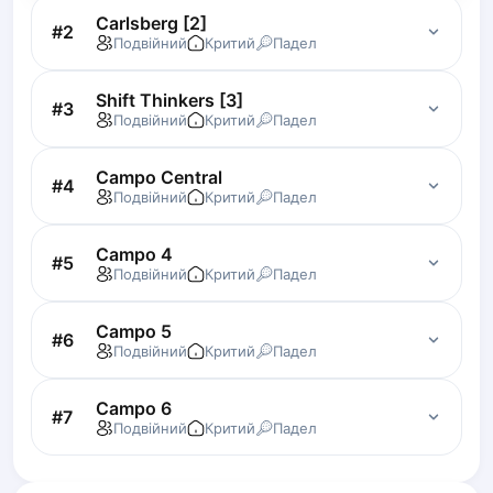
Carlsberg [2]
Lisbon
#
2
Подвійний
Критий
Падел
Bucharest
Alicante
Shift Thinkers [3]
Cherkasy
#
3
Подвійний
Критий
Падел
Chernivtsi
Dnipro
Campo Central
#
4
Ivano-Frankivsk
Подвійний
Критий
Падел
Kharkiv
Khmelnytskyi
Campo 4
#
5
Kryvyi Rih
Подвійний
Критий
Падел
Kyiv
Lutsk
Campo 5
#
6
Подвійний
Критий
Падел
Lviv
Odesa
Campo 6
Rivne
#
7
Подвійний
Критий
Падел
Sumy
Uzhhorod
Vinnytsia