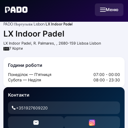
English
Меню
Українська
Polski
Русский
PADO
Португалія
Lisbon
LX Indoor Padel
English
LX Indoor Padel
Cities
Prague
LX Indoor Padel, R. Palmares, , 2680-159 Lisboa
Lisbon
Batumi
7
Корти
Kutaisi
Tbilisi
Години роботи
Budapest
Понеділок — П'ятниця
07:00 - 00:00
Riga
Субота — Неділя
08:00 - 23:30
Arlamow
Bialystok
Контакти
Bielsko-Biala
Bolesławiec
+351927609220
Bydgoszcz
Chojnice
Czestochowa