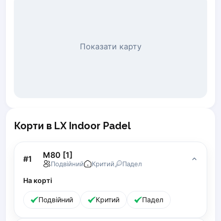
Piaseczno
Pisz
Poznan
Показати карту
Pruszcz Gdański
Pszczyna
Rzeszow
Siedlce
Stalowa Wola
Szczecin
Torun
Корти в LX Indoor Padel
Trabki Wielkie
Turbia
M80 [1]
Tychy
#
1
Подвійний
Критий
Падел
Warsaw
На корті
Wroclaw
Wyszkow
Подвійний
Критий
Падел
Zabrze
Zielona Gora