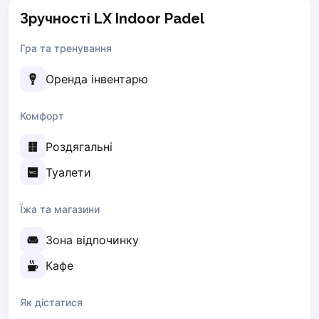
Zaporizhzhia
Зручності LX Indoor Padel
Українська
Cities
Гра та тренування
Prague
Оренда інвентарю
Batumi
Kutaisi
Комфорт
Tbilisi
Budapest
Роздягальні
Riga
Туалети
Arlamow
Bialystok
Bielsko-Biala
Їжа та магазини
Bolesławiec
Зона відпочинку
Bydgoszcz
Chojnice
Кафе
Czestochowa
Dabrowa Gornicza
Як дістатися
Elblag