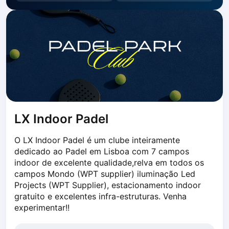
Dabrowa Gornicza
Elblag
Elk
Gdansk
Gdynia
Grudziądz
Kalisz
Katowice
Katowice Area
LX Indoor Padel
Kielce
Kościerzyna
O LX Indoor Padel é um clube inteiramente 
Krakow
dedicado ao Padel em Lisboa com 7 campos 
Legionowo
indoor de excelente qualidade,relva em todos os 
campos Mondo (WPT supplier) iluminação Led 
Lodz
Projects (WPT Supplier), estacionamento indoor 
Lublin
gratuito e excelentes infra-estruturas. Venha 
Nowy Sącz
experimentar!!
Olsztyn
Opole