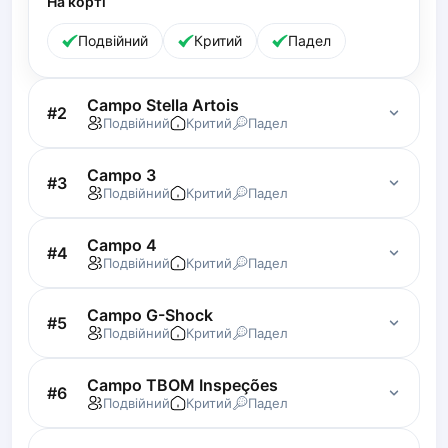
На корті
Lisbon
Подвійний
Критий
Падел
Bucharest
Alicante
Cherkasy
Campo Stella Artois
#
2
Chernivtsi
Подвійний
Критий
Падел
Dnipro
Ivano-Frankivsk
Campo 3
#
3
Подвійний
Критий
Падел
Kharkiv
Khmelnytskyi
Campo 4
Kryvyi Rih
#
4
Подвійний
Критий
Падел
Kyiv
Lutsk
Campo G-Shock
Lviv
#
5
Подвійний
Критий
Падел
Odesa
Rivne
Campo TBOM Inspeções
#
6
Sumy
Подвійний
Критий
Падел
Uzhhorod
Vinnytsia