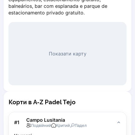
Piaseczno
balneários, bar com esplanada e parque de 
estacionamento privado gratuito.
Pisz
Poznan
Pruszcz Gdański
Pszczyna
Rzeszow
Siedlce
Показати карту
Stalowa Wola
Szczecin
Torun
Trabki Wielkie
Turbia
Tychy
Корти в A-Z Padel Tejo
Warsaw
Wroclaw
Wyszkow
Campo Lusitania
#
1
Подвійний
Критий
Падел
Zabrze
Zielona Gora