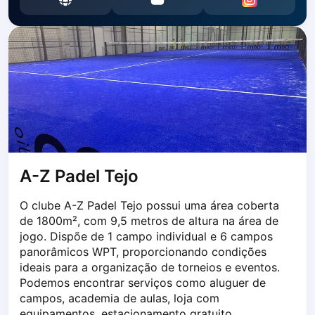
Dabrowa Gornicza
Elblag
Elk
Gdansk
Gdynia
Grudziądz
Kalisz
Katowice
Katowice Area
Kielce
A-Z Padel Tejo
Kościerzyna
O clube A-Z Padel Tejo possui uma área coberta 
Krakow
de 1800m², com 9,5 metros de altura na área de 
Legionowo
jogo. Dispõe de 1 campo individual e 6 campos 
Lodz
panorâmicos WPT, proporcionando condições 
Lublin
ideais para a organização de torneios e eventos. 
Nowy Sącz
Podemos encontrar serviços como aluguer de 
Olsztyn
campos, academia de aulas, loja com 
Opole
equipamentos, estacionamento gratuito, 