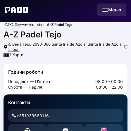
English
Меню
Українська
Polski
Русский
PADO
Португалія
Lisbon
A-Z Padel Tejo
English
A-Z Padel Tejo
Cities
Prague
R. Beira Tejo, 2690-360 Santa Iria de Azoia, Santa Iria de Azoia
Batumi
Lisbon
7
Корти
Kutaisi
Tbilisi
Budapest
Години роботи
Riga
Понеділок — П'ятниця
08:00 - 00:00
Arlamow
Субота — Неділя
08:00 - 22:00
Bialystok
Bielsko-Biala
Контакти
Bolesławiec
Bydgoszcz
+351939560116
Chojnice
Czestochowa