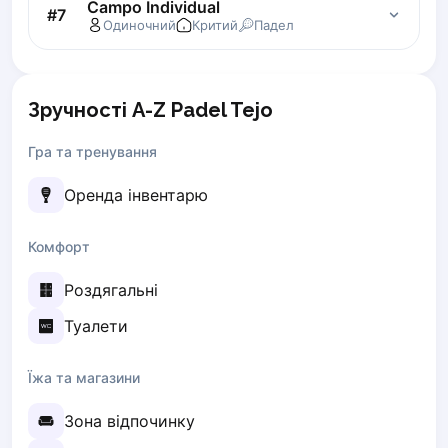
Campo Individual
#
7
Zaporizhzhia
Одиночний
Критий
Падел
Українська
Cities
Prague
Зручності A-Z Padel Tejo
Batumi
Kutaisi
Гра та тренування
Tbilisi
Budapest
Оренда інвентарю
Riga
Arlamow
Комфорт
Bialystok
Роздягальні
Bielsko-Biala
Bolesławiec
Туалети
Bydgoszcz
Chojnice
Їжа та магазини
Czestochowa
Dabrowa Gornicza
Зона відпочинку
Elblag