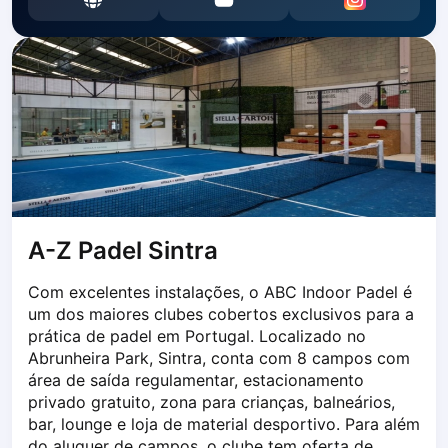
Dabrowa Gornicza
Elblag
Elk
Gdansk
Gdynia
Grudziądz
Kalisz
Katowice
Katowice Area
Kielce
A-Z Padel Sintra
Kościerzyna
Com excelentes instalações, o ABC Indoor Padel é 
Krakow
um dos maiores clubes cobertos exclusivos para a 
Legionowo
prática de padel em Portugal. Localizado no 
Lodz
Abrunheira Park, Sintra, conta com 8 campos com 
Lublin
área de saída regulamentar, estacionamento 
Nowy Sącz
privado gratuito, zona para crianças, balneários, 
Olsztyn
bar, lounge e loja de material desportivo. Para além 
Opole
do aluguer de campos, o clube tem oferta de 