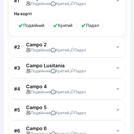
#
1
Подвійний
Критий
Падел
Lisbon
Bucharest
На корті
Alicante
Подвійний
Критий
Падел
Cherkasy
Chernivtsi
Dnipro
Campo 2
#
2
Подвійний
Критий
Падел
Ivano-Frankivsk
Kharkiv
Campo Lusitania
Khmelnytskyi
#
3
Подвійний
Критий
Падел
Kryvyi Rih
Kyiv
Campo 4
#
4
Lutsk
Подвійний
Критий
Падел
Lviv
Odesa
Campo 5
#
5
Rivne
Подвійний
Критий
Падел
Sumy
Uzhhorod
Campo 6
#
6
Vinnytsia
Подвійний
Критий
Падел