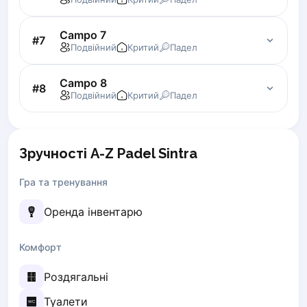
Zaporizhzhia
Campo 7
#
7
Українська
Cities
Подвійний
Критий
Падел
Prague
Batumi
Campo 8
#
8
Подвійний
Критий
Падел
Kutaisi
Tbilisi
Budapest
Riga
Зручності A-Z Padel Sintra
Arlamow
Гра та тренування
Bialystok
Bielsko-Biala
Оренда інвентарю
Bolesławiec
Bydgoszcz
Комфорт
Chojnice
Czestochowa
Роздягальні
Dabrowa Gornicza
Туалети
Elblag