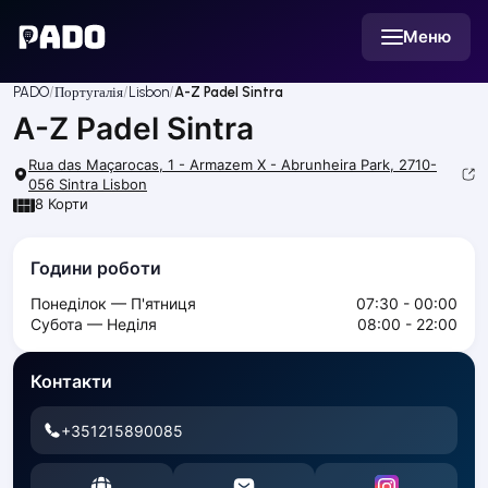
English
Меню
Українська
Polski
Русский
PADO
Португалія
Lisbon
A-Z Padel Sintra
English
A-Z Padel Sintra
Cities
Prague
Rua das Maçarocas, 1 - Armazem X - Abrunheira Park, 2710-
Batumi
056 Sintra
Lisbon
8
Корти
Kutaisi
Tbilisi
Budapest
Години роботи
Riga
Понеділок — П'ятниця
07:30 - 00:00
Arlamow
Субота — Неділя
08:00 - 22:00
Bialystok
Bielsko-Biala
Контакти
Bolesławiec
Bydgoszcz
+351215890085
Chojnice
Czestochowa