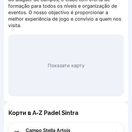
Piaseczno
formação para todos os níveis e organização de 
eventos. O nosso objectivo é proporcionar a 
Pisz
melhor experiência de jogo e convívio a quem nos 
Poznan
visita.
Pruszcz Gdański
Pszczyna
Rzeszow
Siedlce
Stalowa Wola
Szczecin
Показати карту
Torun
Trabki Wielkie
Turbia
Tychy
Warsaw
Wroclaw
Корти в A-Z Padel Sintra
Wyszkow
Zabrze
Campo Stella Artois
Zielona Gora