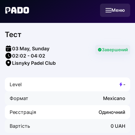
English
Меню
Українська
Polski
Русский
Тест
English
Cities
Prague
03 May, Sunday
Batumi
Завершений
02:02
-
04:02
Kutaisi
Lisnyky Padel Club
Tbilisi
Budapest
Riga
Level
-
Arlamow
Bialystok
Формат
Mexicano
Bielsko-Biala
Bolesławiec
Реєстрація
Одиночний
Bydgoszcz
Chojnice
Вартість
0
UAH
Czestochowa