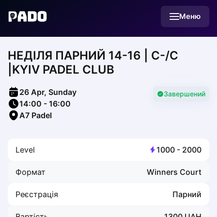
English
Меню
Українська
Polski
Русский
НЕДІЛЯ ПАРНИЙ 14-16 | С-/С
English
Cities
|KYIV PADEL CLUB
Prague
Batumi
26 Apr, Sunday
Kutaisi
Завершений
14:00
-
16:00
Tbilisi
A7 Padel
Budapest
Riga
Arlamow
Level
1000
-
2000
Bialystok
Bielsko-Biala
Формат
Winners Court
Bolesławiec
Bydgoszcz
Реєстрація
Парний
Chojnice
Czestochowa
Вартість
1300
UAH