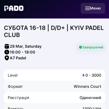
English
Меню
Українська
Polski
Русский
CУБОТА 16-18 | D/D+ | KYIV PADEL
English
Cities
CLUB
Prague
Batumi
28 Mar, Saturday
Kutaisi
Завершений
16:00
-
18:00
Tbilisi
A7 Padel
Budapest
Riga
Arlamow
Level
0
-
3000
Bialystok
Bielsko-Biala
Формат
Winners Court
Bolesławiec
Bydgoszcz
Реєстрація
Одиночний
Chojnice
Czestochowa
Вартість
1300
UAH