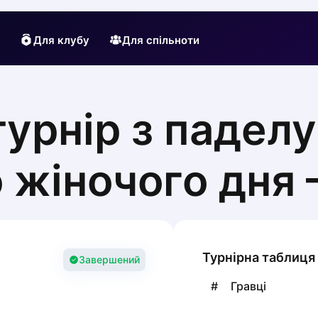
Для клубу
Для спільноти
турнір з паделу
жіночого дня 
Турнірна таблиця
Завершений
#
Гравці