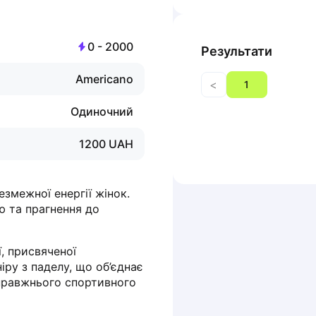
0
-
2000
Результати
Americano
<
1
Одиночний
1200
UAH
змежної енергії жінок. 
 та прагнення до 
 присвяченої 
у з паделу, що об’єднає 
справжнього спортивного 