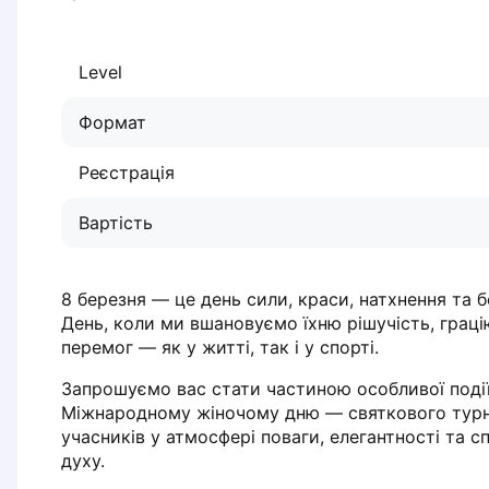
Dabrowa Gornicza
Elblag
Level
Elk
Gdansk
Формат
Gdynia
Grudziądz
Реєстрація
Kalisz
Katowice
Вартість
Katowice Area
Kielce
Kościerzyna
8 березня — це день сили, краси, натхнення та бе
Krakow
День, коли ми вшановуємо їхню рішучість, грацію
Legionowo
перемог — як у житті, так і у спорті.
Lodz
Запрошуємо вас стати частиною особливої події,
Lublin
Міжнародному жіночому дню — святкового турнір
Nowy Sącz
учасників у атмосфері поваги, елегантності та 
Olsztyn
духу.
Opole