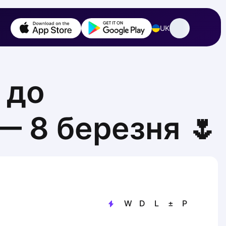
UK
 до
— 8 березня 🌷
W
D
L
±
P