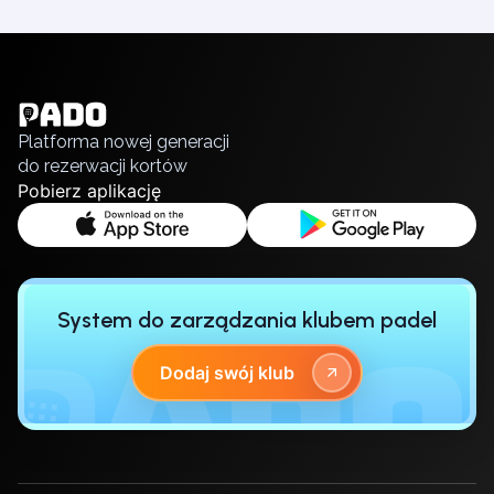
English
Українська
Polski
Русский
Platforma nowej generacji
do rezerwacji kortów
Pobierz aplikację
System do zarządzania klubem padel
Dodaj swój klub