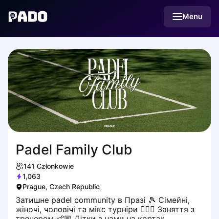
English
Menu
Українська
Polski
Русский
Padel Family Club
141
Członkowie
1,063
Prague, Czech Republic
Затишне padel community в Празі 🎾 Сімейні,
жіночі, чоловічі та мікс турніри 🧔🏽‍♂️ Заняття з
тренером 👶🏼 Дітки з нами на кортах