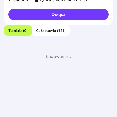
Dołącz
Turnieje
(
0
)
Członkowie
(
141
)
Ładowanie...