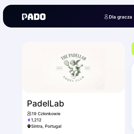
English
Українська
Dla gracza
Polski
Русский
PadelLab
19
Członkowie
1,212
Sintra, Portugal