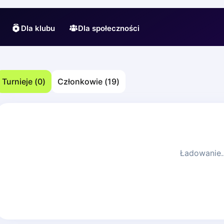
Dla klubu
Dla społeczności
Turnieje
(
0
)
Członkowie
(
19
)
Ładowanie..