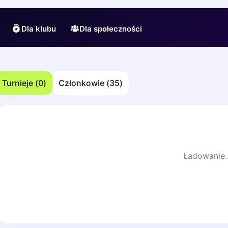
Dla klubu
Dla społeczności
Turnieje
(
0
)
Członkowie
(
35
)
Ładowanie..