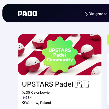
English
Українська
Dla gracza
Polski
Русский
UPSTARS Padel 🇵🇱
35
Członkowie
984
Warsaw, Poland