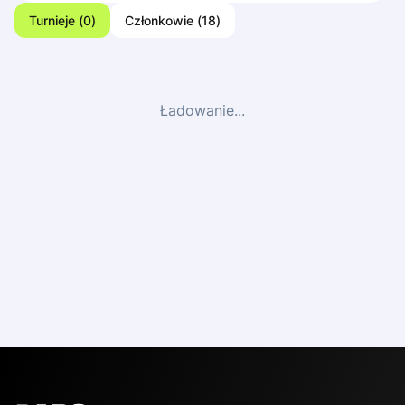
Turnieje
(
0
)
Członkowie
(
18
)
Ładowanie...
English
Українська
Polski