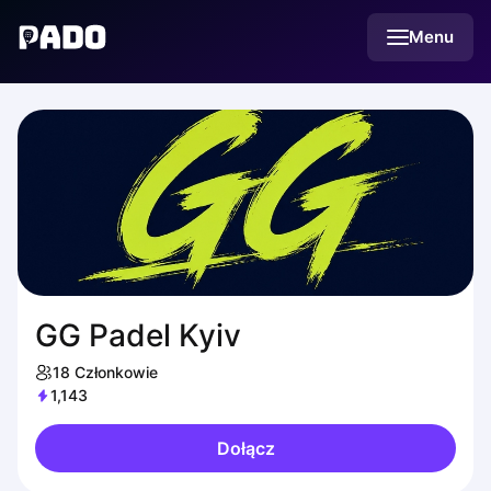
English
Menu
Українська
Polski
Русский
GG Padel Kyiv
18
Członkowie
1,143
Dołącz