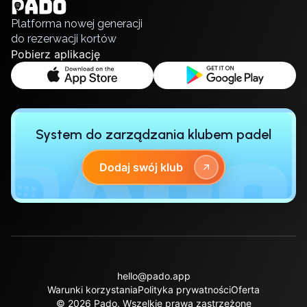
Русский
Platforma nowej generacji
do rezerwacji kortów
Pobierz aplikację
System do zarządzania klubem padel
Dodaj swój klub
hello@pado.app
Warunki korzystania
Polityka prywatności
Oferta
© 2026 Pado.
Wszelkie prawa zastrzeżone