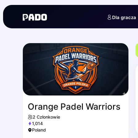
English
Українська
Dla gracza
Polski
Русский
Orange Padel Warriors
2
Członkowie
1,014
Poland