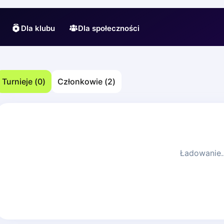
Dla klubu
Dla społeczności
Turnieje
(
0
)
Członkowie
(
2
)
Ładowanie..