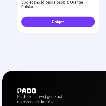
Społeczność padla osób z Orange
Polska
Dołącz
English
Українська
Polski
Русский
Platforma nowej generacji
do rezerwacji kortów