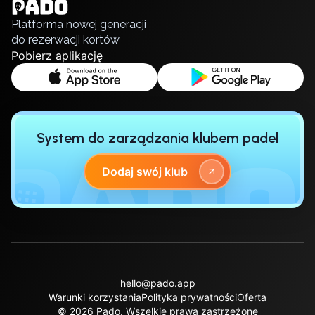
Русский
Platforma nowej generacji
do rezerwacji kortów
Pobierz aplikację
System do zarządzania klubem padel
Dodaj swój klub
hello@pado.app
Warunki korzystania
Polityka prywatności
Oferta
© 2026 Pado.
Wszelkie prawa zastrzeżone