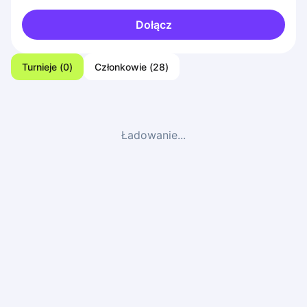
Dołącz
Turnieje
(
0
)
Członkowie
(
28
)
Ładowanie...