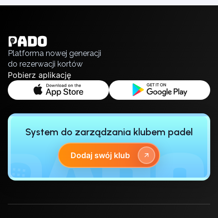
English
Українська
Polski
Русский
Platforma nowej generacji
do rezerwacji kortów
Pobierz aplikację
System do zarządzania klubem padel
Dodaj swój klub