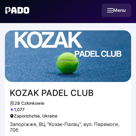
English
Menu
Українська
Polski
Русский
KOZAK PADEL CLUB
28
Członkowie
1,077
Zaporizhzhia, Ukraine
Запоріжжя, ВЦ "Козак-Палац", вул. Перемоги,
70б