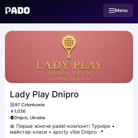
English
Menu
Українська
Polski
Русский
Lady Play Dnipro
97
Członkowie
1,036
Dnipro, Ukraine
🎀 Перше жіноче padel-ком’юніті Турніри •
майстер-класи • sporty vibe Dnipro 📍