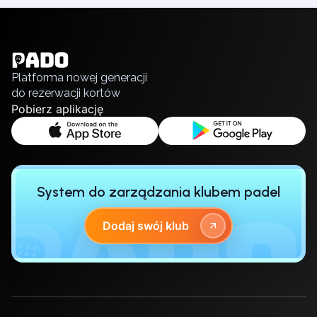
English
Українська
Polski
Русский
Platforma nowej generacji
do rezerwacji kortów
Pobierz aplikację
System do zarządzania klubem padel
Dodaj swój klub