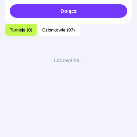
Dołącz
Turnieje
(
0
)
Członkowie
(
97
)
Ładowanie...