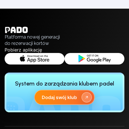
English
Українська
Polski
Русский
Platforma nowej generacji
do rezerwacji kortów
Pobierz aplikację
System do zarządzania klubem padel
Dodaj swój klub