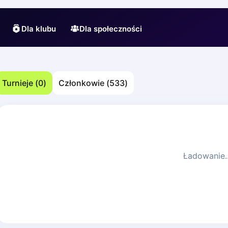
Dla klubu
Dla społeczności
Turnieje
(
0
)
Członkowie
(
533
)
Ładowanie..