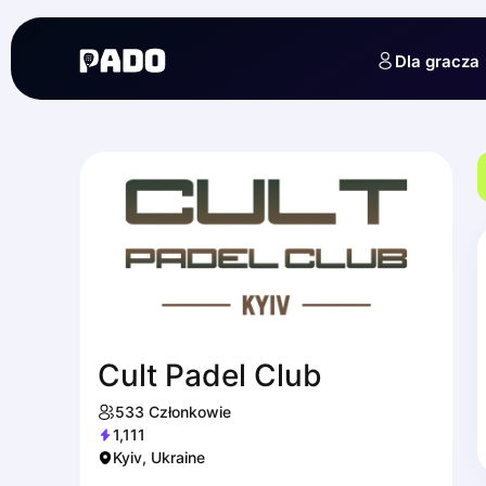
English
Українська
Dla gracza
Polski
Русский
Cult Padel Club
533
Członkowie
1,111
Kyiv, Ukraine