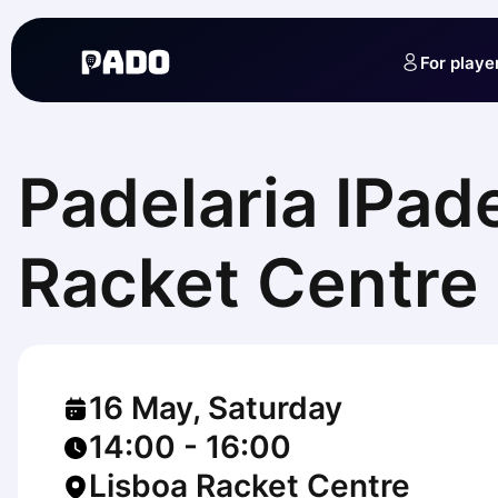
English
Українська
For playe
Polski
Русский
English
Cities
Prague
Padelaria IPad
Batumi
Kutaisi
Tbilisi
Racket Centre
Budapest
Riga
Arlamow
Bialystok
Bielsko-Biala
16 May, Saturday
Bolesławiec
Bydgoszcz
14:00
-
16:00
Chojnice
Lisboa Racket Centre
Czestochowa