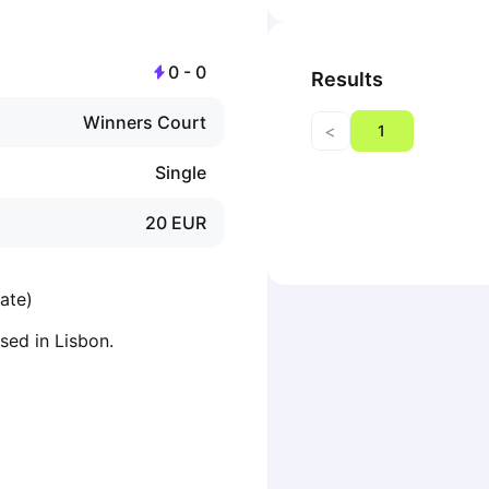
0
-
0
Results
Winners Court
<
1
Single
20
EUR
ate)
sed in Lisbon.