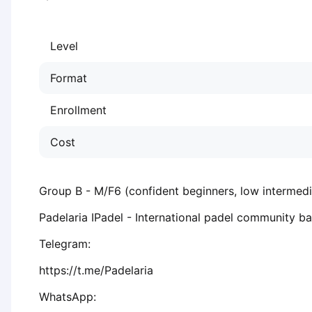
Dabrowa Gornicza
Elblag
Level
Elk
Gdansk
Format
Gdynia
Grudziądz
Enrollment
Kalisz
Katowice
Cost
Katowice Area
Kielce
Kościerzyna
Group B - M/F6 (confident beginners, low intermedi
Krakow
Padelaria IPadel - International padel community ba
Legionowo
Lodz
Telegram:
Lublin
https://t.me/Padelaria
Nowy Sącz
Olsztyn
WhatsApp: 
Opole