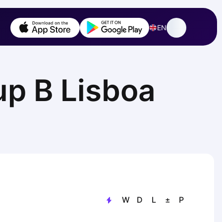
EN
up B Lisboa
W
D
L
±
P