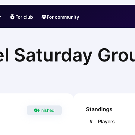
r
For club
For community
el Saturday Gro
Standings
Finished
#
Players