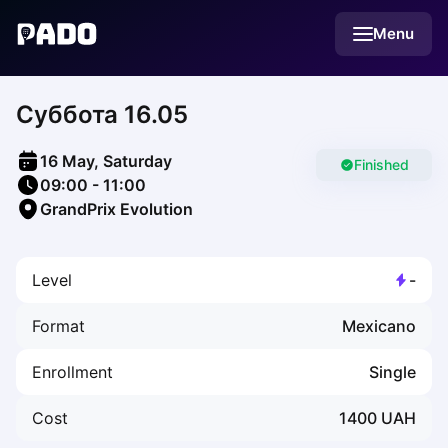
English
Menu
Українська
Polski
Русский
Суббота 16.05
English
Cities
Prague
16 May, Saturday
Batumi
Finished
09:00
-
11:00
Kutaisi
GrandPrix Evolution
Tbilisi
Budapest
Riga
Level
-
Arlamow
Bialystok
Format
Mexicano
Bielsko-Biala
Bolesławiec
Enrollment
Single
Bydgoszcz
Chojnice
Cost
1400
UAH
Czestochowa