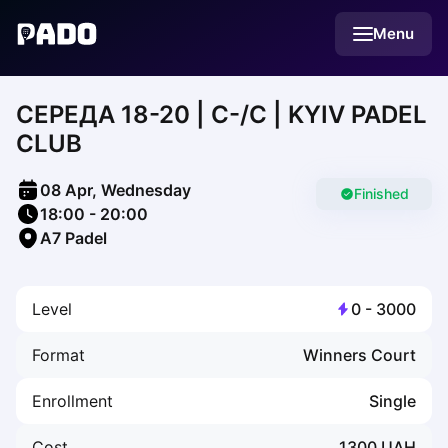
English
Menu
Українська
Polski
Русский
СЕРЕДА 18-20 | С-/C | KYIV PADEL
English
Cities
CLUB
Prague
Batumi
08 Apr, Wednesday
Kutaisi
Finished
18:00
-
20:00
Tbilisi
A7 Padel
Budapest
Riga
Arlamow
Level
0
-
3000
Bialystok
Bielsko-Biala
Format
Winners Court
Bolesławiec
Bydgoszcz
Enrollment
Single
Chojnice
Czestochowa
Cost
1300
UAH