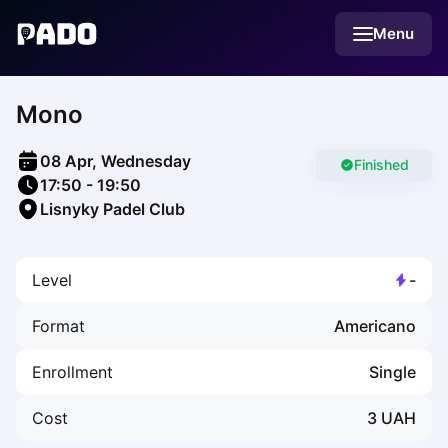
English
Menu
Українська
Polski
Русский
Mono
English
Cities
Prague
08 Apr, Wednesday
Batumi
Finished
17:50
-
19:50
Kutaisi
Lisnyky Padel Club
Tbilisi
Budapest
Riga
Level
-
Arlamow
Bialystok
Format
Americano
Bielsko-Biala
Bolesławiec
Enrollment
Single
Bydgoszcz
Chojnice
Cost
3
UAH
Czestochowa