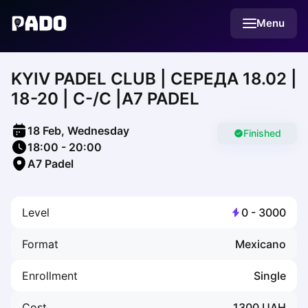
English
Menu
Українська
Polski
Русский
KYIV PADEL CLUB | СЕРЕДА 18.02 |
English
Cities
18-20 | С-/С |А7 PADEL
Prague
Batumi
18 Feb, Wednesday
Kutaisi
Finished
18:00
-
20:00
Tbilisi
A7 Padel
Budapest
Riga
Arlamow
Level
0
-
3000
Bialystok
Bielsko-Biala
Format
Mexicano
Bolesławiec
Bydgoszcz
Enrollment
Single
Chojnice
Czestochowa
Cost
1300
UAH