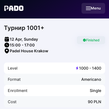
English
Menu
Українська
Polski
Русский
Турнир 1001+
English
Cities
Prague
12 Apr, Sunday
Batumi
Finished
15:00
-
17:00
Kutaisi
Padel House Krakow
Tbilisi
Budapest
Riga
Level
1000
-
1400
Arlamow
Bialystok
Format
Americano
Bielsko-Biala
Bolesławiec
Enrollment
Single
Bydgoszcz
Chojnice
Cost
90
PLN
Czestochowa