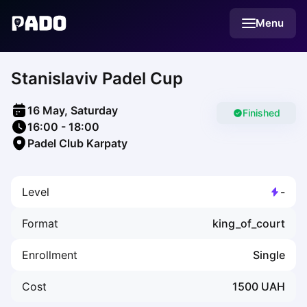
English
Menu
Українська
Polski
Русский
Stanislaviv Padel Cup
English
Cities
Prague
16 May, Saturday
Batumi
Finished
16:00
-
18:00
Kutaisi
Padel Club Karpaty
Tbilisi
Budapest
Riga
Level
-
Arlamow
Bialystok
Format
king_of_court
Bielsko-Biala
Bolesławiec
Enrollment
Single
Bydgoszcz
Chojnice
Cost
1500
UAH
Czestochowa