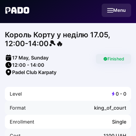
English
Menu
Українська
Polski
Русский
Король Корту у неділю 17.05,
English
Cities
12:00-14:00🎾🔥
Prague
Batumi
17 May, Sunday
Kutaisi
Finished
12:00
-
14:00
Tbilisi
Padel Club Karpaty
Budapest
Riga
Arlamow
Level
0
-
0
Bialystok
Bielsko-Biala
Format
king_of_court
Bolesławiec
Bydgoszcz
Enrollment
Single
Chojnice
Czestochowa
Cost
1100
UAH