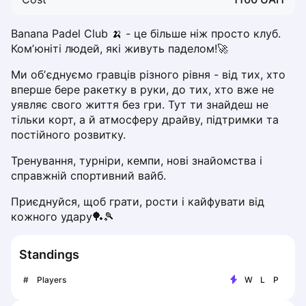
Dabrowa Gornicza
Elblag
Banana Padel Club 🍌 - це більше ніж просто клуб. 
Elk
Комʼюніті людей, які живуть паделом!🚀
Gdansk
Ми обʼєднуємо гравців різного рівня - від тих, хто 
Gdynia
вперше бере ракетку в руки, до тих, хто вже не 
Grudziądz
уявляє свого життя без гри. Тут ти знайдеш не 
Kalisz
тільки корт, а й атмосферу драйву, підтримки та 
Katowice
постійного розвитку.
Katowice Area
Тренування, турніри, кемпи, нові знайомства і 
Kielce
справжній спортивний вайб.
Kościerzyna
Krakow
Приєднуйся, щоб грати, рости і кайфувати від 
кожного удару🏓🎾
Legionowo
Lodz
Lublin
Standings
Nowy Sącz
#
Players
W
L
P
Olsztyn
Opole