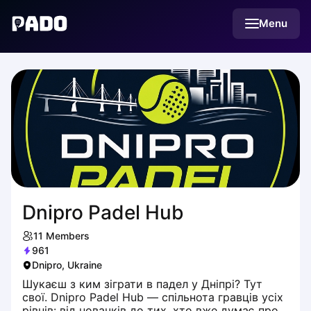
English
Menu
Українська
Polski
Русский
Dnipro Padel Hub
11
Members
961
Dnipro, Ukraine
Шукаєш з ким зіграти в падел у Дніпрі? Тут
свої. Dnipro Padel Hub — спільнота гравців усіх
рівнів: від новачків до тих, хто вже думає про