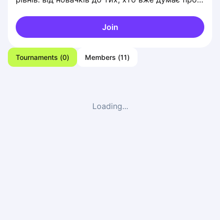
сітку суперника на три ходи вперед.
Join
Tournaments
(
0
)
Members
(
11
)
Loading...