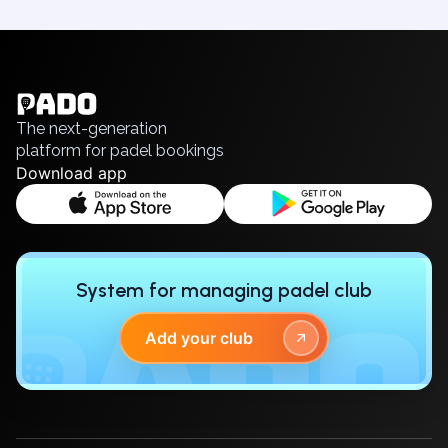
English
Українська
Polski
Русский
The next-generation
platform for padel bookings
Download app
System for managing padel club
Add your club