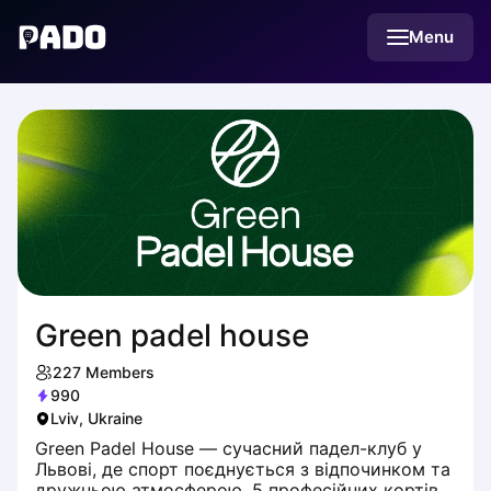
English
Menu
Українська
Polski
Русский
Green padel house
227
Members
990
Lviv, Ukraine
Green Padel House — сучасний падел-клуб у
Львові, де спорт поєднується з відпочинком та
дружньою атмосферою. 5 професійних кортів