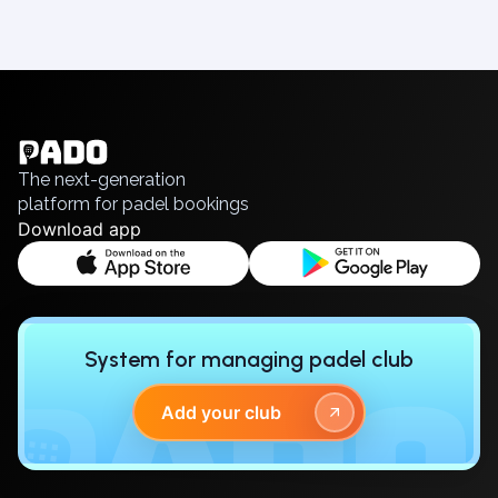
English
Українська
Polski
Русский
The next-generation
platform for padel bookings
Download app
System for managing padel club
Add your club