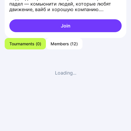
падел — комьюнити людей, которые любят
движение, вайб и хорошую компанию.
Закрытый, илитный клуб Bali Padel by day,
shisha by night. More than just padel — a
Join
community of people who love movement, good
vibes, and great company. A closed, elite club in
Bali.
Tournaments
(
0
)
Members
(
12
)
Loading...