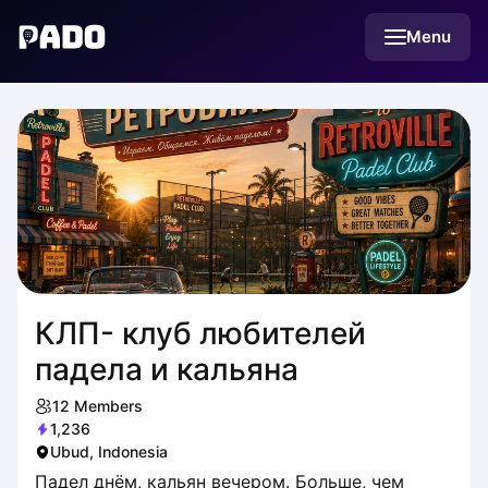
English
Menu
Українська
Polski
Русский
КЛП- клуб любителей
падела и кальяна
12
Members
1,236
Ubud, Indonesia
Падел днём, кальян вечером. Больше, чем