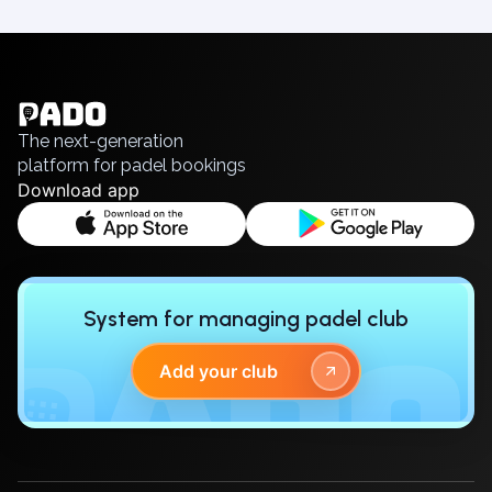
English
Українська
Polski
Русский
The next-generation
platform for padel bookings
Download app
System for managing padel club
Add your club