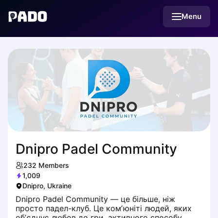
English
Menu
Українська
Polski
Русский
Dnipro Padel Community
232
Members
1,009
Dnipro, Ukraine
Dnipro Padel Community — це більше, ніж
просто падел-клуб. Це комʼюніті людей, яких
обʼєднує любов до гри, активного способу