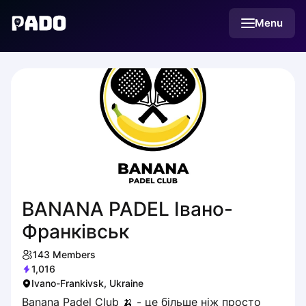
English
Menu
Українська
Polski
Русский
BANANA PADEL Івано-
Франківськ
143
Members
1,016
Ivano-Frankivsk, Ukraine
Banana Padel Club 🍌 - це більше ніж просто