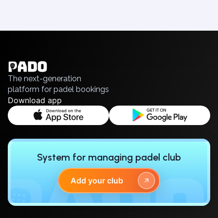
English
Українська
Polski
Русский
The next-generation
platform for padel bookings
Download app
System for managing padel club
Add your club