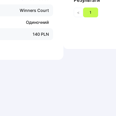
Результати
Winners Court
<
1
Одиночний
140
PLN