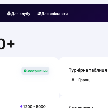
Для клубу
Для спільноти
0+
Турнірна таблиця
Завершений
#
Гравці
1200
-
5000