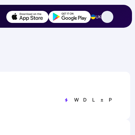
UK
W
D
L
±
P