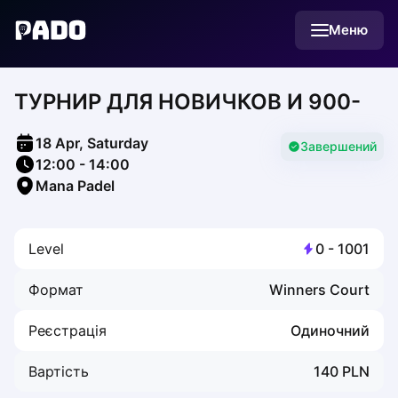
English
Меню
Українська
Polski
Русский
ТУРНИР ДЛЯ НОВИЧКОВ И 900-
English
Cities
Prague
18 Apr, Saturday
Batumi
Завершений
12:00
-
14:00
Kutaisi
Mana Padel
Tbilisi
Budapest
Riga
Level
0
-
1001
Arlamow
Bialystok
Формат
Winners Court
Bielsko-Biala
Bolesławiec
Реєстрація
Одиночний
Bydgoszcz
Chojnice
Вартість
140
PLN
Czestochowa