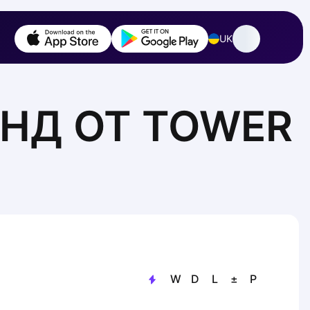
UK
ОНД ОТ TOWER
W
D
L
±
P