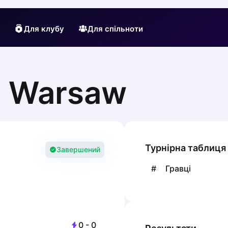
Для клубу
Для спільноти
m Warsaw
Турнірна таблиця
Завершений
#
Гравці
0
-
0