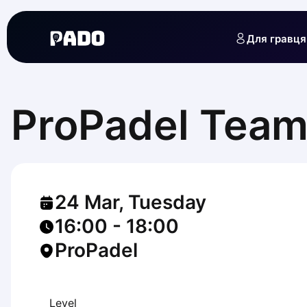
English
Українська
Для гравця
Polski
Русский
English
Cities
Prague
ProPadel Tea
Batumi
Kutaisi
Tbilisi
Budapest
Riga
24 Mar, Tuesday
Arlamow
Bialystok
16:00
-
18:00
Bielsko-Biala
ProPadel
Bolesławiec
Bydgoszcz
Chojnice
Czestochowa
Level