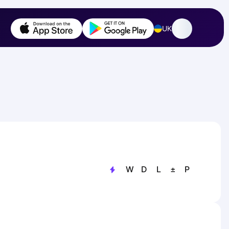
UK
W
D
L
±
P