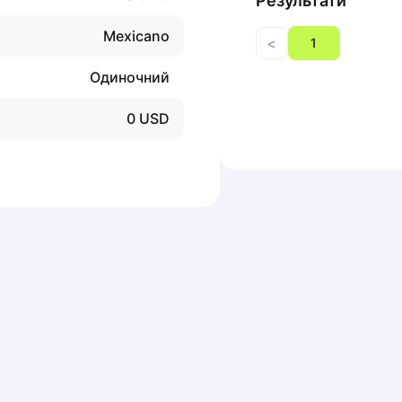
Результати
Mexicano
<
1
Одиночний
0
USD