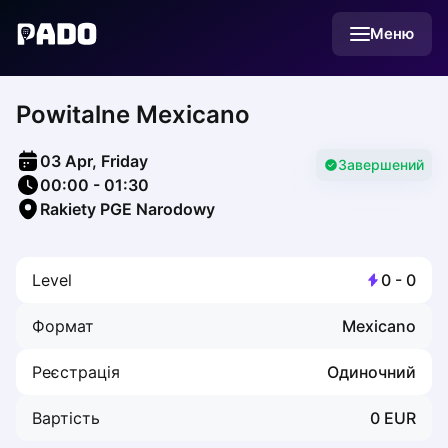
English
Меню
Українська
Polski
Русский
Powitalne Mexicano
English
Cities
Prague
03 Apr, Friday
Batumi
Завершений
00:00
-
01:30
Kutaisi
Rakiety PGE Narodowy
Tbilisi
Budapest
Riga
Level
0
-
0
Arlamow
Bialystok
Формат
Mexicano
Bielsko-Biala
Bolesławiec
Реєстрація
Одиночний
Bydgoszcz
Chojnice
Вартість
0
EUR
Czestochowa