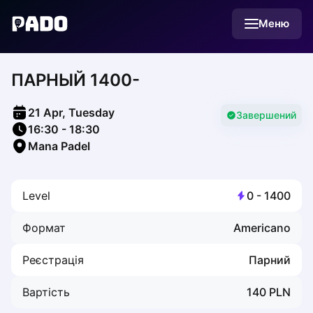
English
Меню
Українська
Polski
Русский
ПАРНЫЙ 1400-
English
Cities
Prague
21 Apr, Tuesday
Batumi
Завершений
16:30
-
18:30
Kutaisi
Mana Padel
Tbilisi
Budapest
Riga
Level
0
-
1400
Arlamow
Bialystok
Формат
Americano
Bielsko-Biala
Bolesławiec
Реєстрація
Парний
Bydgoszcz
Chojnice
Вартість
140
PLN
Czestochowa